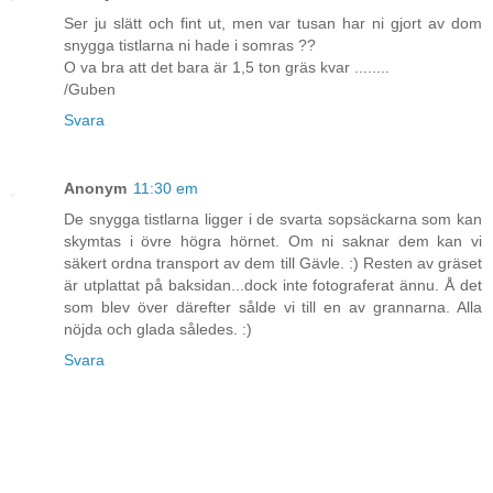
Ser ju slätt och fint ut, men var tusan har ni gjort av dom
snygga tistlarna ni hade i somras ??
O va bra att det bara är 1,5 ton gräs kvar ........
/Guben
Svara
Anonym
11:30 em
De snygga tistlarna ligger i de svarta sopsäckarna som kan
skymtas i övre högra hörnet. Om ni saknar dem kan vi
säkert ordna transport av dem till Gävle. :) Resten av gräset
är utplattat på baksidan...dock inte fotograferat ännu. Å det
som blev över därefter sålde vi till en av grannarna. Alla
nöjda och glada således. :)
Svara